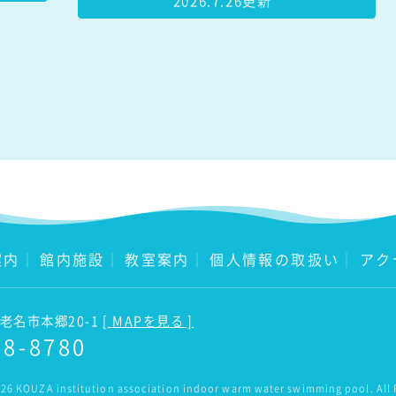
2026.7.26更新
案内
｜
館内施設
｜
教室案内
｜
個人情報の取扱い
｜
アク
海老名市本郷20-1
[ MAPを見る ]
38-8780
26 KOUZA institution association indoor warm water swimming pool. All 