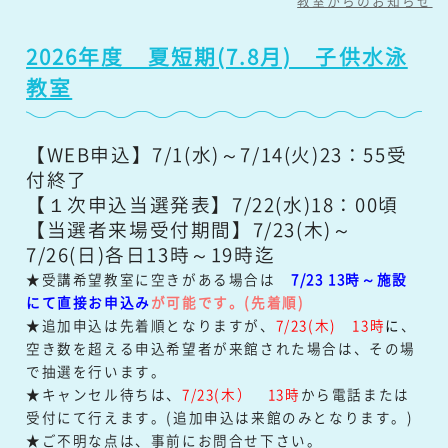
教室からのお知らせ
2026年度 夏短期(7.8月) 子供水泳
教室
【WEB申込】7/1(水)～7/14(火)23：55受
付終了
【１次申込当選発表】7/22(水)18：00頃
【当選者来場受付期間】7/23(木)～
7/26(日)各日13時～19時迄
★受講希望教室に空きがある場合は
7/23 13時～施設
にて直接お申込み
が可能です。(先着順)
★追加申込は先着順となりますが、
7/23(木) 13時
に
、
空き数を超える申込希望者が来館された場合は、その場
で抽選を行います。
★キャンセル待ちは、
7/23(木）
13時
から電話または
受付にて行えます。(追加申込は来館のみとなります。)
★ご不明な点は、事前にお問合せ下さい。